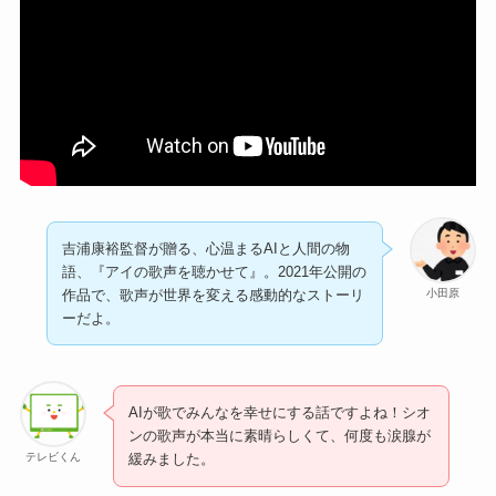
吉浦康裕監督が贈る、心温まるAIと人間の物
語、『アイの歌声を聴かせて』。2021年公開の
小田原
作品で、歌声が世界を変える感動的なストーリ
ーだよ。
AIが歌でみんなを幸せにする話ですよね！シオ
ンの歌声が本当に素晴らしくて、何度も涙腺が
テレビくん
緩みました。