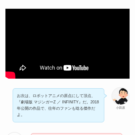
お次は、ロボットアニメの原点にして頂点、
『劇場版 マジンガーZ ／ INFINITY』だ。2018
小田原
年公開の作品で、往年のファンも唸る傑作だ
よ。