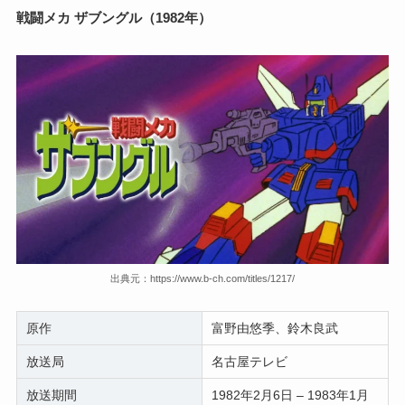
戦闘メカ ザブングル（1982年）
出典元：https://www.b-ch.com/titles/1217/
原作
富野由悠季、鈴木良武
放送局
名古屋テレビ
放送期間
1982年2月6日 – 1983年1月