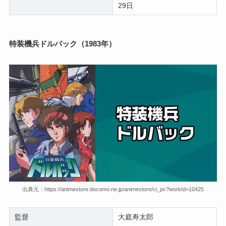
29日
特装機兵ドルバック（1983年）
出典元：https://animestore.docomo.ne.jp/animestore/ci_pc?workId=10425
監督
大庭寿太郎