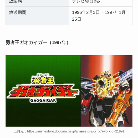
放送局
テレビ朝日系列
放送期間
1996年2月3日 – 1997年1月
25日
勇者王ガオガイガー（1997年）
出典元：https://animestore.docomo.ne.jp/animestore/ci_pc?workId=21991