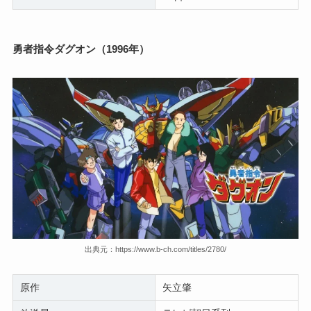
勇者指令ダグオン（1996年）
出典元：https://www.b-ch.com/titles/2780/
原作
矢立肇