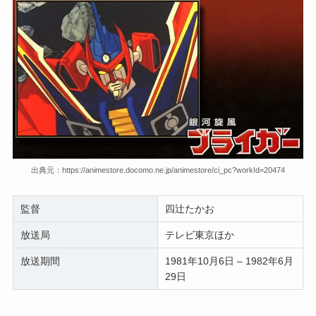
出典元：https://animestore.docomo.ne.jp/animestore/ci_pc?workId=20474
監督
四辻たかお
放送局
テレビ東京ほか
放送期間
1981年10月6日 – 1982年6月
29日