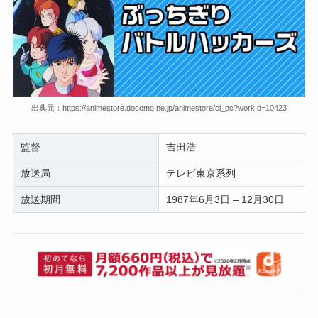
出典元：https://animestore.docomo.ne.jp/animestore/ci_pc?workId=10423
監督
吉田浩
放送局
テレビ東京系列
放送期間
1987年6月3日 – 12月30日