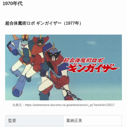
1970年代
超合体魔術ロボ ギンガイザー（1977年）
出典元：https://animestore.docomo.ne.jp/animestore/ci_pc?workId=23517
監督
案納正美