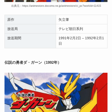
出典元：https://animestore.docomo.ne.jp/animestore/ci_pc?workId=11415
原作
矢立肇
放送局
テレビ朝日系列
放送期間
1991年2月2日 – 1992年2月1
日
伝説の勇者ダ・ガーン（1992年）